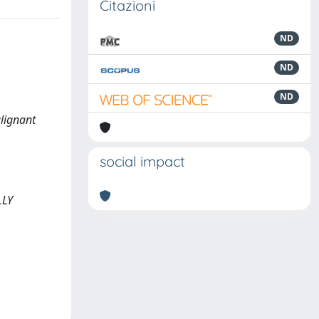
Citazioni
ND
ND
ND
alignant
social impact
LLY