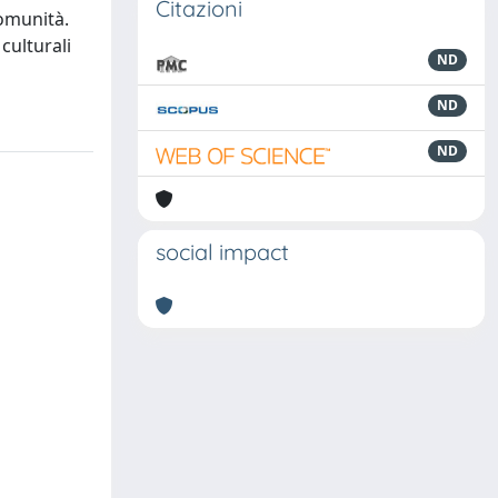
Citazioni
comunità.
culturali
ND
ND
ND
social impact