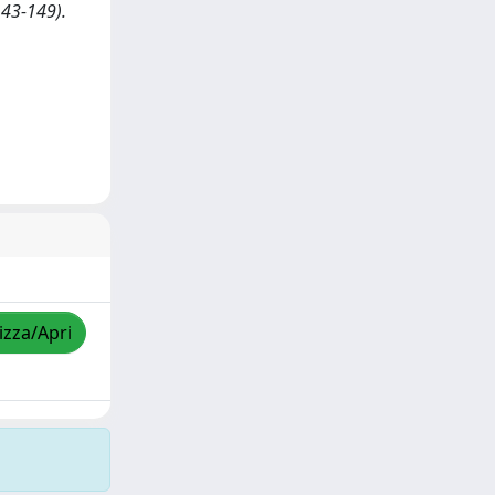
143-149).
izza/Apri