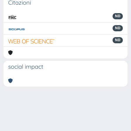
Citazioni
ND
ND
ND
social impact