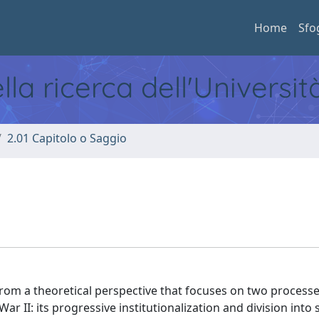
Home
Sfo
ella ricerca dell'Universi
2.01 Capitolo o Saggio
from a theoretical perspective that focuses on two process
r II: its progressive institutionalization and division into 