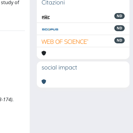
Citazioni
 study of
ND
ND
ND
social impact
3-174).