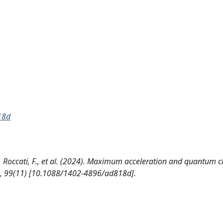
18d
lo, B., Roccati, F., et al. (2024). Maximum acceleration and quantum c
TA, 99(11) [10.1088/1402-4896/ad818d].