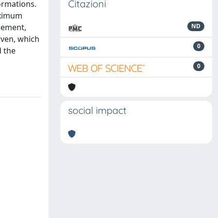
Citazioni
ormations.
aximum
rement,
ND
iven, which
0
d the
0
social impact