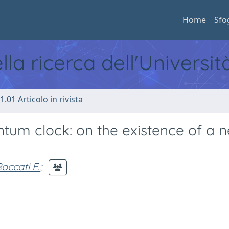
Home
Sfo
ella ricerca dell'Universi
1.01 Articolo in rivista
um clock: on the existence of a 
occati F.
;