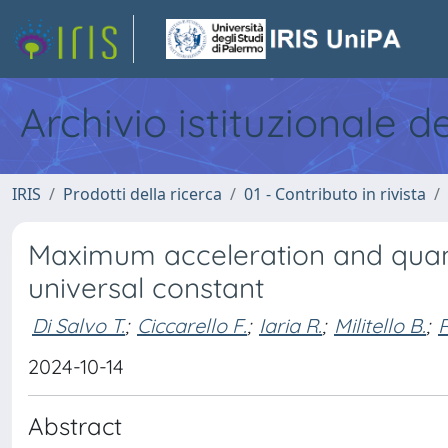
Archivio istituzionale d
IRIS
Prodotti della ricerca
01 - Contributo in rivista
Maximum acceleration and quant
universal constant
Di Salvo T.
;
Ciccarello F.
;
Iaria R.
;
Militello B.
;
R
2024-10-14
Abstract