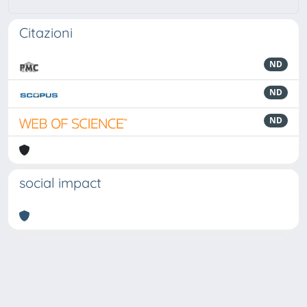
Citazioni
ND
ND
ND
social impact