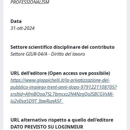
PROFESSIONALISM
Data
31-ott-2024
Settore scientifico disciplinare del contributo
Settore GIUR-04/A - Diritto del lavoro
URL dell'editore (Open access ove possibile)
https://www.giappichelli.it/la-privatizzazione-del-
pubblico-impiego-trent-anni-dopo-9791221108705?
srsltid=AfmBOoq7SL7bmcxz2N4NzgQoISBCGVsMj-
lu2v0sq5D9T_IbwRunA5F_
URL alternativo rispetto a quello dell'editore
DATO PREVISTO SU LOGINMIUR