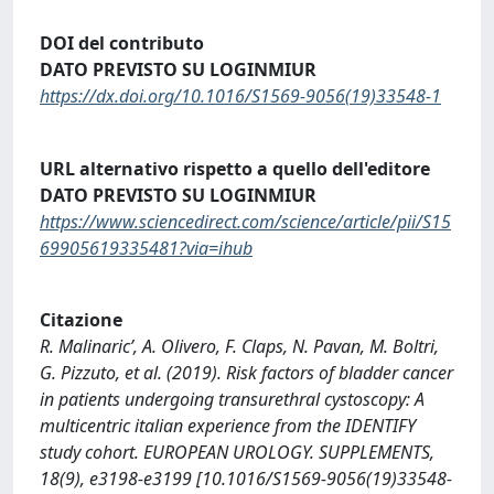
DOI del contributo
DATO PREVISTO SU LOGINMIUR
https://dx.doi.org/10.1016/S1569-9056(19)33548-1
URL alternativo rispetto a quello dell'editore
DATO PREVISTO SU LOGINMIUR
https://www.sciencedirect.com/science/article/pii/S15
69905619335481?via=ihub
Citazione
R. Malinaric’, A. Olivero, F. Claps, N. Pavan, M. Boltri,
G. Pizzuto, et al. (2019). Risk factors of bladder cancer
in patients undergoing transurethral cystoscopy: A
multicentric italian experience from the IDENTIFY
study cohort. EUROPEAN UROLOGY. SUPPLEMENTS,
18(9), e3198-e3199 [10.1016/S1569-9056(19)33548-