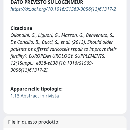
DATO PREVISTO SU LOGINMIUR
https://dx.doi.org/10.1016/S1569-9056(13)61317-2
Citazione
Ollandini, G., Liguori, G., Mazzon, G., Benvenuto, S.,
De Concilio, B., Bucci, S., et al. (2013). Should older
patients be offered varicocele repair to improve their
fertility?. EUROPEAN UROLOGY. SUPPLEMENTS,
12(1Suppl.), e838-e838 [10.1016/S1569-
9056(13)61317-2].
Appare nelle tipologie:
1.13 Abstract in rivista
File in questo prodotto: