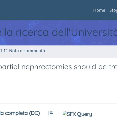
Home
Sfo
ella ricerca dell'Universi
1.11 Nota o commento
l partial nephrectomies should be tr
a completa (DC)