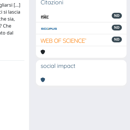
Citazioni
liarsi […]
 si lascia
ND
he sia,
)? Che
ND
ato dal
ND
social impact