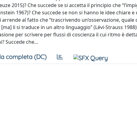
uze 2015)? Che succede se si accetta il principio che “l’impig
nstein 1967)? Che succede se non si hanno le idee chiare e ci
i arrende al fatto che “trascrivendo un’osservazione, quale c
a [ma] li si traduce in un altro linguaggio” (Lévi-Strauss 1988
casione per scrivere per flussi di coscienza il cui ritmo è dett
oni? Succede che…
a completa (DC)