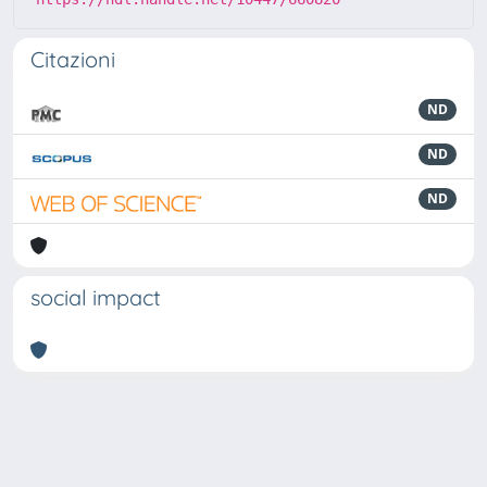
Citazioni
ND
ND
ND
social impact