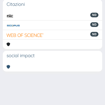
Citazioni
ND
ND
ND
social impact