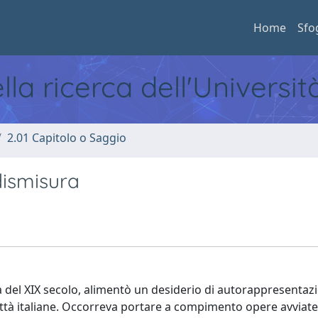
Home
Sfo
ella ricerca dell'Universi
2.01 Capitolo o Saggio
dismisura
tà del XIX secolo, alimentò un desiderio di autorappresentaz
città italiane. Occorreva portare a compimento opere avviate