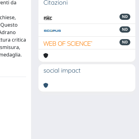
Citazioni
venti da
à
chiese,
ND
. Questo
ND
 Adrano
tura critica
ND
ismisura,
 medaglia.
social impact