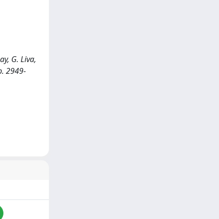
ay, G. Liva,
p. 2949-