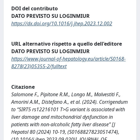
DOI del contributo
DATO PREVISTO SU LOGINMIUR
https://dx.doi.org/10.1016/j.jhep.2023.12.002
URL alternativo rispetto a quello dell'editore
DATO PREVISTO SU LOGINMIUR
https://www.journal-of-hepatology.eu/article/S0168-
8278(23)05355-2/fulltext
Citazione
Salomone F., Pipitone R.M., Longo M., Malvestiti F.,
Amorini A.M., Distefano A., et al. (2024). Corrigendum
to “SIRT5 rs12216101 T>G variant is associated with
liver damage and mitochondrial dysfunction in
patients with non-alcoholic fatty liver disease” [J
Hepatol 80 (2024) 10-19, (S0168827823051474),
(10.1016/j.jhep.2023.09.020)]. JOURNAL OF