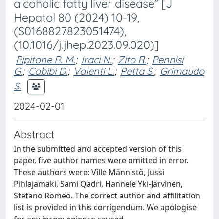
alcoholic fatty liver disease” [J
Hepatol 80 (2024) 10-19,
(S0168827823051474),
(10.1016/j.jhep.2023.09.020)]
Pipitone R. M.
;
Iraci N.
;
Zito R.
;
Pennisi
G.
;
Cabibi D.
;
Valenti L.
;
Petta S.
;
Grimaudo
S.
2024-02-01
Abstract
In the submitted and accepted version of this
paper, five author names were omitted in error.
These authors were: Ville Männistö, Jussi
Pihlajamäki, Sami Qadri, Hannele Yki-Järvinen,
Stefano Romeo. The correct author and affilitation
list is provided in this corrigendum. We apologise