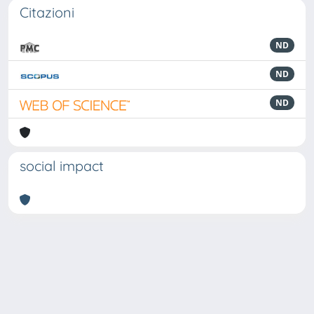
Citazioni
ND
ND
ND
social impact