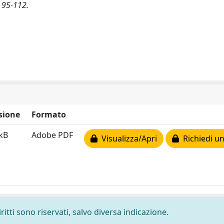
 95-112.
sione
Formato
kB
Adobe PDF
Visualizza/Apri
Richiedi un
ritti sono riservati, salvo diversa indicazione.