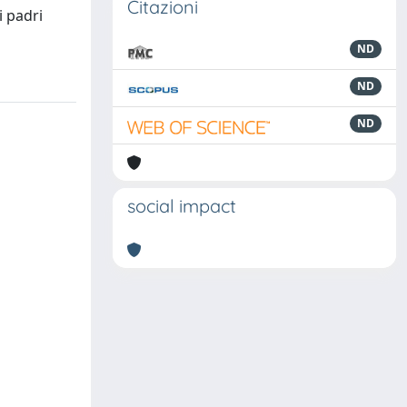
Citazioni
i padri
ND
ND
ND
social impact