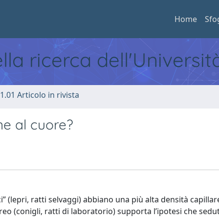
Home
Sfo
ella ricerca dell'Universi
1.01 Articolo in rivista
ne al cuore?
ci” (lepri, ratti selvaggi) abbiano una più alta densità capillar
o (conigli, ratti di laboratorio) supporta l’ipotesi che sedu