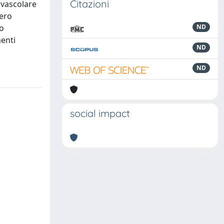
Citazioni
 vascolare
bero
go
ND
menti
ND
ND
social impact