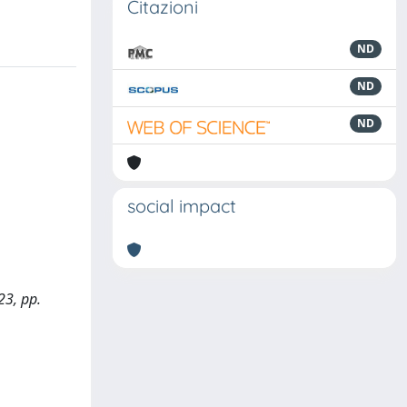
Citazioni
ND
ND
ND
social impact
23, pp.