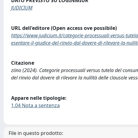
DATO PREVISTO SU LOGINMIUR
JUDICIUM
URL dell'editore (Open access ove possibile)
https://www.judicium.it/categorie-processuali-versus-tutela
esentare-il-giudice-del-rinvio-dal-dovere-di-rilevare-la-nulli
Citazione
ziino (2024). Categorie processuali versus tutela del consuma
del rinvio dal dovere di rilevare la nullità delle clausole ve
Appare nelle tipologie:
1.04 Nota a sentenza
File in questo prodotto: