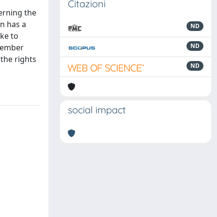
Citazioni
cerning the
on has a
ND
ke to
ND
 Member
 the rights
ND
social impact