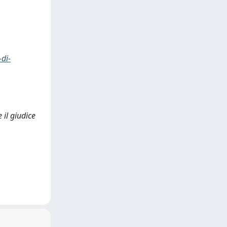
-di-
 il giudice