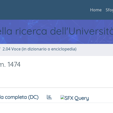
Home
Sfo
ella ricerca dell'Universi
2.04 Voce (in dizionario o enciclopedia)
m. 1474
a completa (DC)