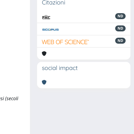
Citazioni
ND
ND
ND
social impact
si (secoli