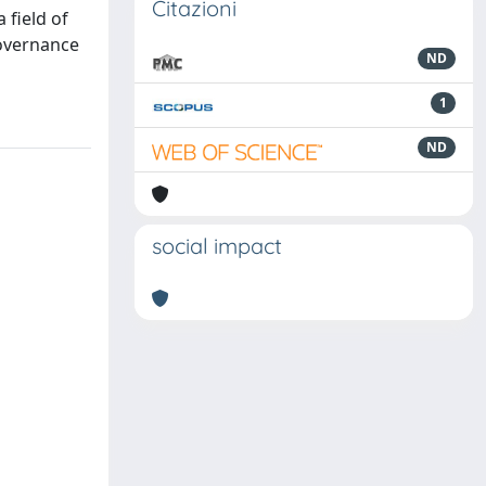
Citazioni
 field of
governance
ND
1
ND
social impact