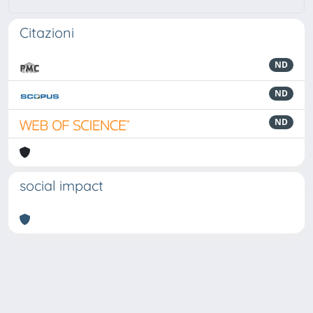
Citazioni
ND
ND
ND
social impact