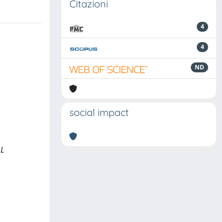
Citazioni
4
4
ND
social impact
AL