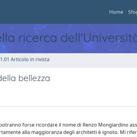
Home
Sfo
ella ricerca dell'Universi
1.01 Articolo in rivista
ella bellezza
ra potranno forse ricordare il nome di Renzo Mongiardino as
amente alla maggioranza degli architetti è ignoto. Mi rifer