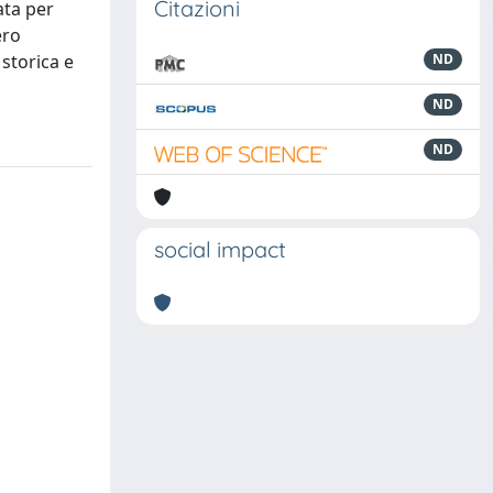
Citazioni
ata per
ero
storica e
ND
ND
ND
social impact