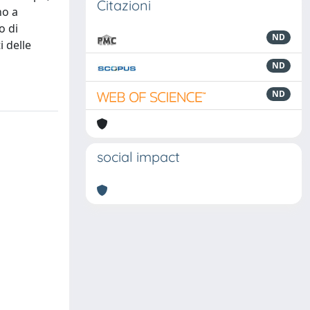
Citazioni
no a
o di
ND
i delle
ND
ND
social impact