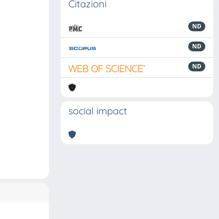
Citazioni
ND
ND
ND
social impact