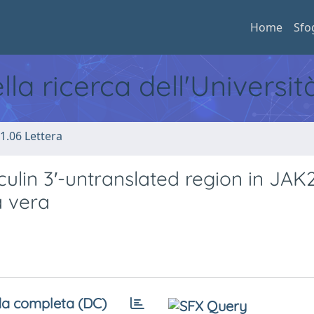
Home
Sfo
ella ricerca dell'Universi
1.06 Lettera
iculin 3′-untranslated region in JAK
a vera
a completa (DC)