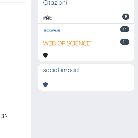
Citazioni
9
11
11
social impact
 3′-