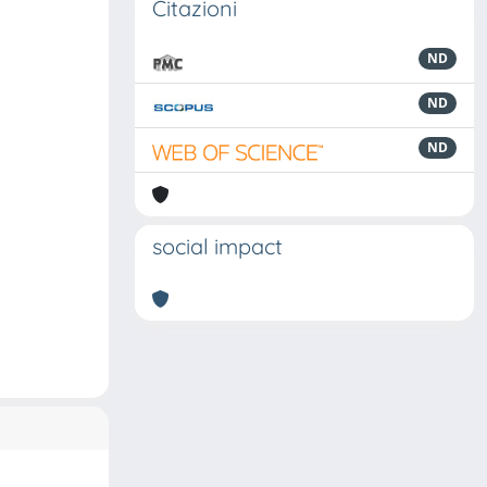
Citazioni
ND
ND
ND
social impact