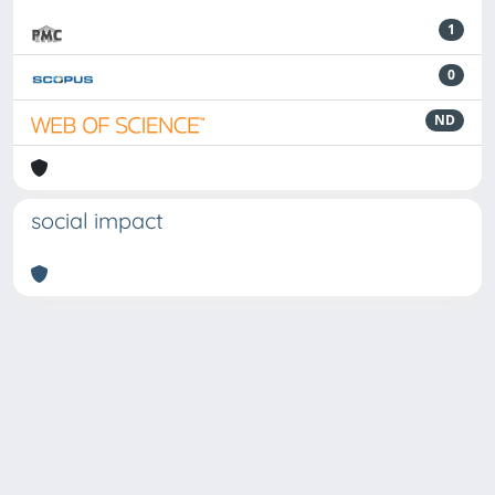
1
0
ND
social impact