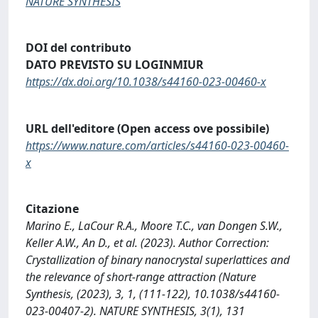
NATURE SYNTHESIS
DOI del contributo
DATO PREVISTO SU LOGINMIUR
https://dx.doi.org/10.1038/s44160-023-00460-x
URL dell'editore (Open access ove possibile)
https://www.nature.com/articles/s44160-023-00460-
x
Citazione
Marino E., LaCour R.A., Moore T.C., van Dongen S.W.,
Keller A.W., An D., et al. (2023). Author Correction:
Crystallization of binary nanocrystal superlattices and
the relevance of short-range attraction (Nature
Synthesis, (2023), 3, 1, (111-122), 10.1038/s44160-
023-00407-2). NATURE SYNTHESIS, 3(1), 131