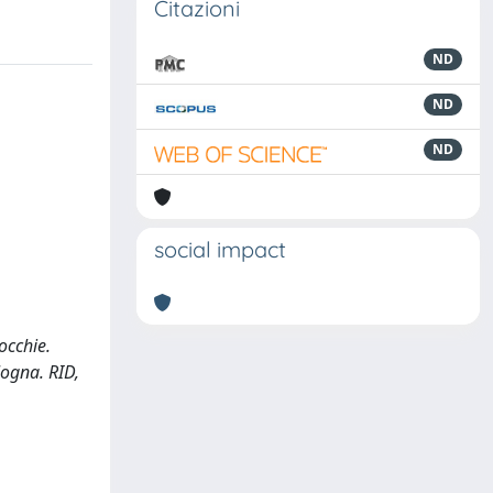
Citazioni
ND
ND
ND
social impact
occhie.
logna. RID,