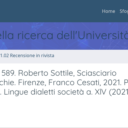
Home
Sfo
ella ricerca dell'Universi
1.02 Recensione in rivista
89. Roberto Sottile, Sciasciario
chie. Firenze, Franco Cesati, 2021. P
. Lingue dialetti società a. XlV (2021