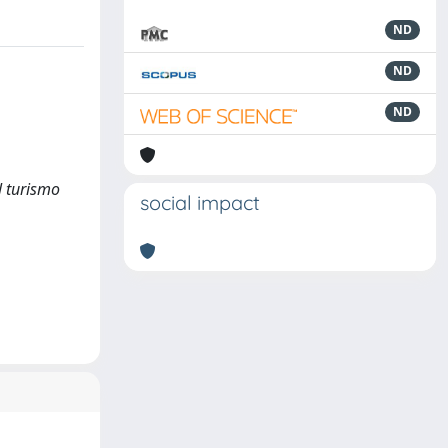
ND
ND
ND
l turismo
social impact