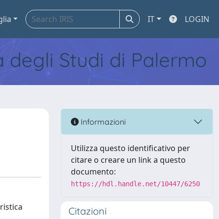
glia
IT
LOGIN
tà degli Studi di Palermo
Informazioni
Utilizza questo identificativo per
citare o creare un link a questo
documento:
https://hdl.handle.net/10447/6250
ristica
Citazioni