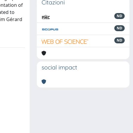
Citazioni
entation of
ated to
ND
aim Gérard
ND
ND
social impact