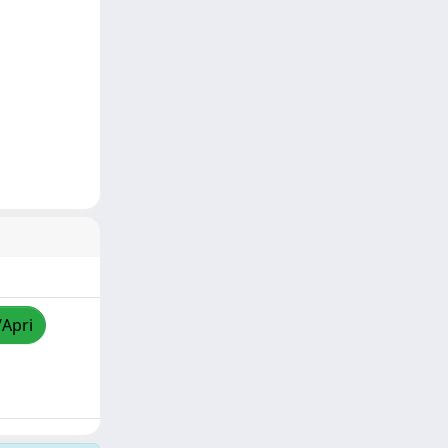
/Apri