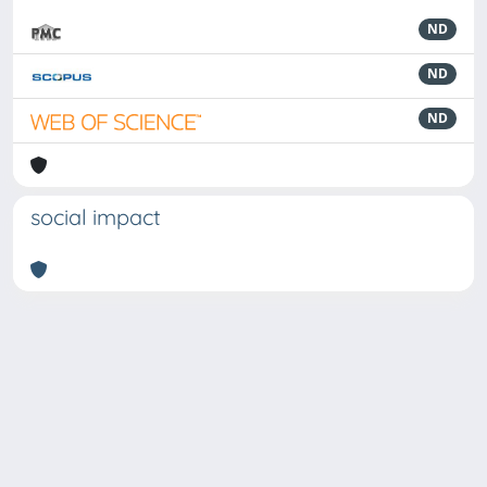
ND
ND
ND
social impact