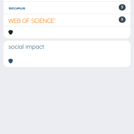
5
5
social impact
Powered by
IRIS
-
about IRIS
-