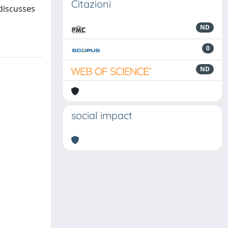
Citazioni
 discusses
ND
0
ND
social impact