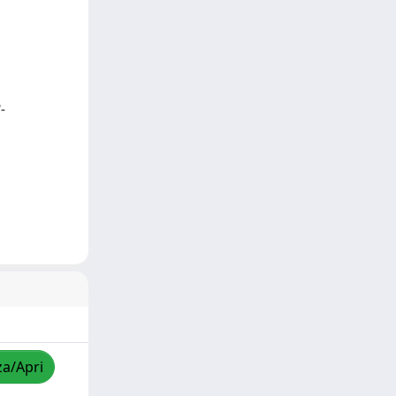
-
za/Apri