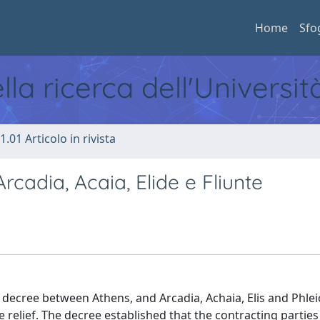
Home
Sfo
ella ricerca dell'Universi
1.01 Articolo in rivista
rcadia, Acaia, Elide e Fliunte
e decree between Athens, and Arcadia, Achaia, Elis and Phle
e relief. The decree established that the contracting parties