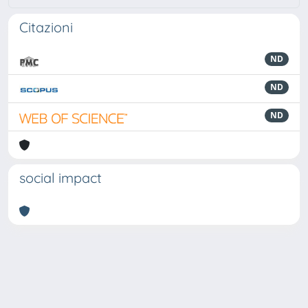
Citazioni
ND
ND
ND
social impact