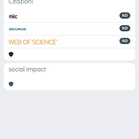
Citazioni
ND
ND
ND
social impact