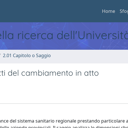
Home
Sfo
ella ricerca dell'Universi
2.01 Capitolo o Saggio
ratti del cambiamento in atto
rmance del sistema sanitario regionale prestando particolare 
o delle aziende provinciali. Il saggio analizza le dimensioni c