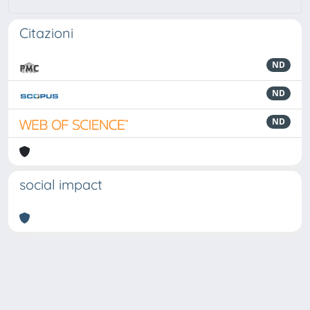
Citazioni
ND
ND
ND
social impact