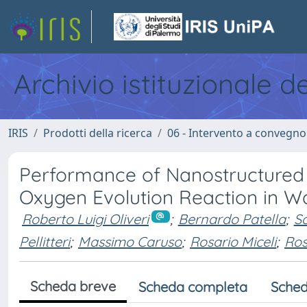
Archivio istituzionale d
IRIS
Prodotti della ricerca
06 - Intervento a convegn
Performance of Nanostructured 
Oxygen Evolution Reaction in Wa
Roberto Luigi Oliveri
;
Bernardo Patella
;
S
Pellitteri
;
Massimo Caruso
;
Rosario Miceli
;
Ros
Scheda breve
Scheda completa
Sched