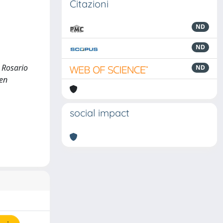
Citazioni
ND
ND
; Rosario
ND
gen
social impact