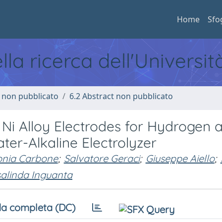
Home
Sfo
ella ricerca dell'Universi
o non pubblicato
6.2 Abstract non pubblicato
Ni Alloy Electrodes for Hydrogen 
ter-Alkaline Electrolyzer
onia Carbone
;
Salvatore Geraci
;
Giuseppe Aiello
;
alinda Inguanta
a completa (DC)