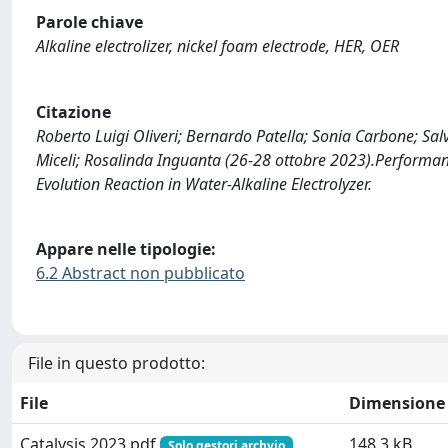
Parole chiave
Alkaline electrolizer, nickel foam electrode, HER, OER
Citazione
Roberto Luigi Oliveri; Bernardo Patella; Sonia Carbone; Salv
Miceli; Rosalinda Inguanta (26-28 ottobre 2023).Performa
Evolution Reaction in Water-Alkaline Electrolyzer.
Appare nelle tipologie:
6.2 Abstract non pubblicato
File in questo prodotto:
File
Dimensione
Catalysis 2023.pdf
148.3 kB
Solo gestori archvio