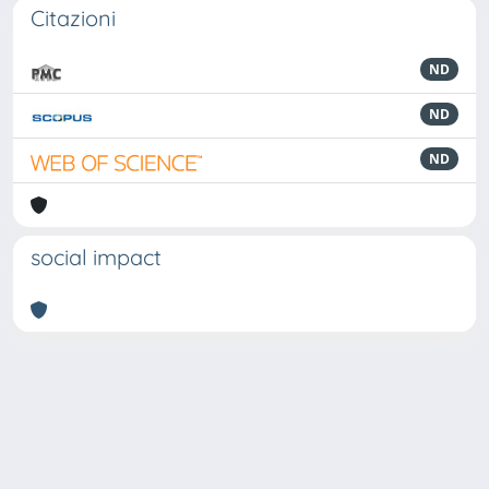
Citazioni
ND
ND
ND
social impact