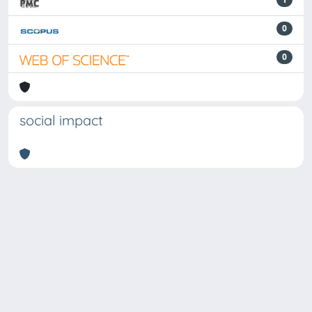
0
0
social impact
Powered by
IRIS
-
about IRIS
-