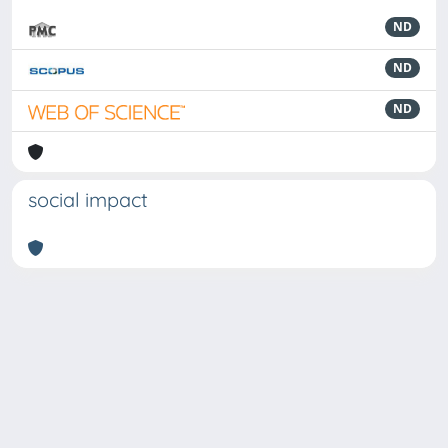
ND
ND
ND
social impact