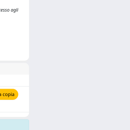
esso agli
a copia