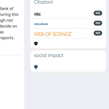
Citazioni
 Bank of
ND
During this
ough not
ND
 decide on
was
ND
reports.
social impact