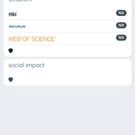
ND
ND
ND
social impact