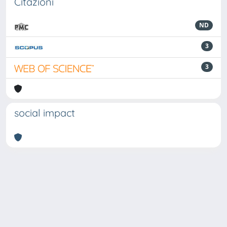
Citazioni
ND
3
3
social impact