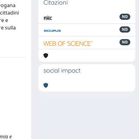
Citazioni
 Dogana
cittadini
ND
re e
e sulla
ND
ND
social impact
omia e