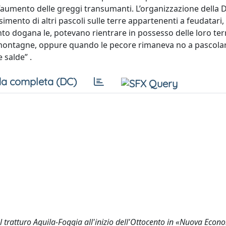
r l’aumento delle greggi transumanti. L’organizzazione della
imento di altri pascoli sulle terre appartenenti a feudatari, 
ervento dogana le, potevano rientrare in possesso delle loro ter
 montagne, oppure quando le pecore rimaneva no a pascolar
 salde” .
a completa (DC)
l tratturo Aquila-Foggia all'inizio dell'Ottocento in «Nuova Econ