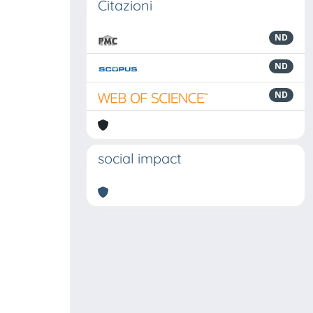
Citazioni
ND
ND
ND
social impact